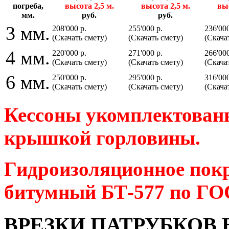
погреба,
высота 2,5 м.
высота 2,5 м.
выс
мм.
руб.
руб.
3 мм.
208'000 р.
255'000 р.
236'000
(Скачать смету)
(Скачать смету)
(Скача
4 мм.
220'000 р.
271'000 р.
266'000
(Скачать смету)
(Скачать смету)
(Скача
6 мм.
250'000 р.
295'000 р.
316'000
(Скачать смету)
(Скачать смету)
(Скача
Кессоны укомплектованы
крышкой горловины.
Гидроизоляционное покр
битумный БТ-577 по ГОС
ВРЕЗКИ ПАТРУБКОВ