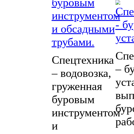
Спе
Спецтехника
– б
– водовозка,
уст
груженная
вып
буровым
бур
инструментом
раб
и